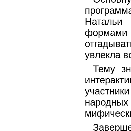
программ
Натальи 
формами 
отгадыват
увлекла в
Тему з
интеракт
участник
народных
мифически
Заверш