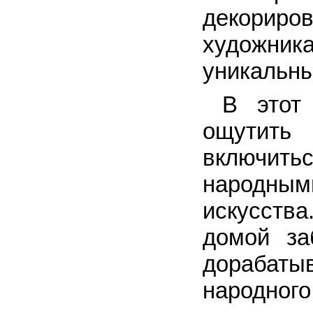
декориро
художник
уникальны
В этот
ощутить 
включить
народным
искусства
домой за
дорабаты
народного