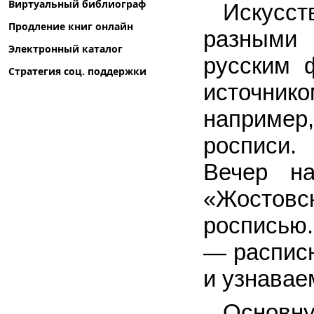
Виртуальный библиограф
Искусс
Продление книг онлайн
разными 
Электронный каталог
русским 
Стратегия соц. поддержки
источник
например,
росписи.
Вечер на
«Жостовс
росписью.
— распис
и узнавае
Основн