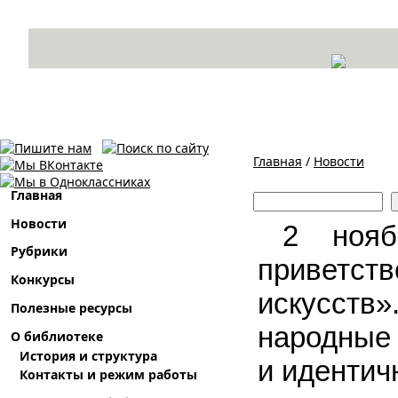
Главная
/
Новости
Вы здесь
Поиск
Главная
Форма поиска
Новости
2 ноя
Рубрики
приветст
Конкурсы
искусств
Полезные ресурсы
народн
О библиотеке
История и структура
и идентич
Контакты и режим работы