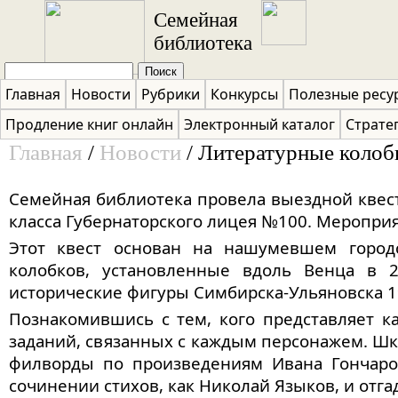
Перейти к основному содержанию
Семейная
библиотека
Поиск
Форма поиска
Главная
Новости
Рубрики
Конкурсы
Полезные ресу
Продление книг онлайн
Электронный каталог
Страте
Главная
/
Новости
/ Литературные колоб
Вы здесь
Семейная библиотека провела выездной квест
класса Губернаторского лицея №100. Мероприя
Этот квест основан на нашумевшем городс
колобков, установленные вдоль Венца в 2
исторические фигуры Симбирска-Ульяновска 1
Познакомившись с тем, кого представляет 
заданий, связанных с каждым персонажем. Шк
филворды по произведениям Ивана Гончаров
сочинении стихов, как Николай Языков, и отг