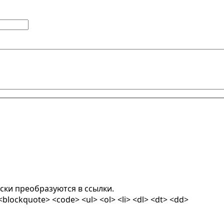
ски преобразуются в ссылки.
lockquote> <code> <ul> <ol> <li> <dl> <dt> <dd>