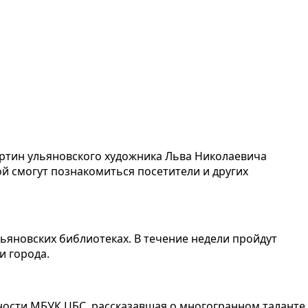
ртин ульяновского художника Льва Николаевича
й смогут познакомиться посетители и других
льяновских библиотеках. В течение недели пройдут
и города.
ности МБУК ЦБС, рассказавшая о многогранном таланте