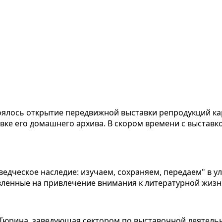
оялось открытие передвижной выставки репродукций ка
ке его домашнего архива. В скором времени с выставко
едческое наследие: изучаем, сохраняем, передаем" в у
авленные на привлечение внимания к литературной жизн
 Тюрина, заведующая сектором по выставочной деятель