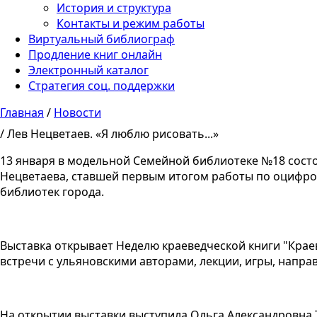
История и структура
Контакты и режим работы
Виртуальный библиограф
Продление книг онлайн
Электронный каталог
Стратегия соц. поддержки
Главная
/
Новости
Вы здесь
/ Лев Нецветаев. «Я люблю рисовать...»
13 января в модельной Семейной библиотеке №18 сост
Нецветаева, ставшей первым итогом работы по оцифров
библиотек города.
Выставка открывает Неделю краеведческой книги "Краев
встречи с ульяновскими авторами, лекции, игры, напр
На открытии выставки выступила Ольга Александровна